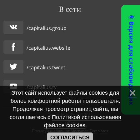
В сети
Версия для слабовидящих
/capitalius.group
/capitalius.website
/capitalius.tweet
/capitalius.tv
Этот сайт использует файлы cookies для
более комфортной работы пользователя.
Продолжая просмотр страниц сайта, вы
Copyright MyCorp © 2026
соглашаетесь с
Политикой использования
uCoz
файлов cookies
.
|
Премиум шаблон от
Morganite Templates
СОГЛАСИТЬСЯ